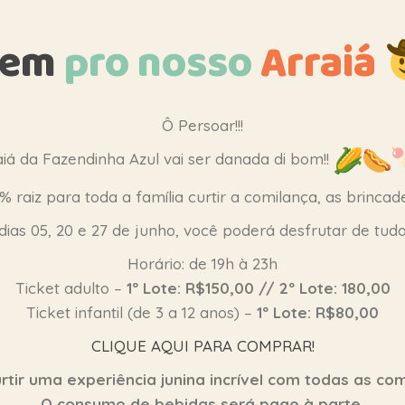
Vem
pro
nosso
Arraiá
Ô Persoar!!!
aiá da Fazendinha Azul vai ser danada di bom!!
 raiz para toda a família curtir a comilança, as brinca
dias 05, 20 e 27 de junho, você poderá desfrutar de tudo 
Horário: de 19h à 23h
Ticket adulto –
1º Lote: R$150,00 // 2º Lote: 180,00
Ticket infantil (de 3 a 12 anos) –
1º Lote: R$80,00
CLIQUE AQUI PARA COMPRAR!
rtir uma experiência junina incrível com todas as com
O consumo de bebidas será pago à parte.