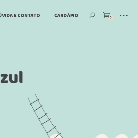
ÚVIDA E CONTATO
CARDÁPIO
0
 na
ntre em contato
Dúvidas
rativa
Frequentes
zul