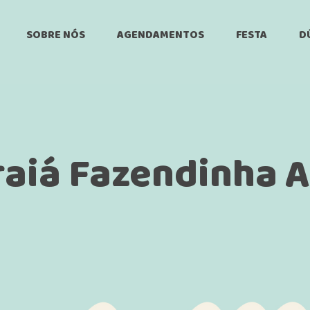
SOBRE NÓS
AGENDAMENTOS
FESTA
D
Agende sua Visita
Aniversário
E
Fazendinha
Dia dos Pais
Festa Corpo
raiá Fazendinha A