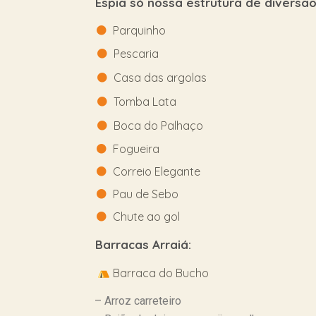
Espia só nossa estrutura de diversão
Parquinho
Pescaria
Casa das argolas
Tomba Lata
Boca do Palhaço
Fogueira
Correio Elegante
Pau de Sebo
Chute ao gol
Barracas Arraiá:
Barraca do Bucho
– Arroz carreteiro