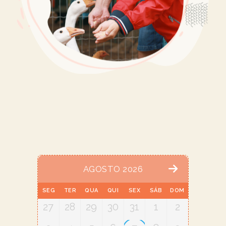
AGOSTO 2026
SEG
TER
QUA
QUI
SEX
SÁB
DOM
27
28
29
30
31
1
2