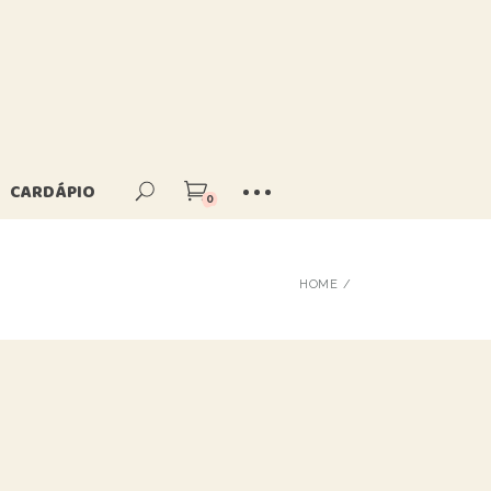
sita
Aniversário na
Entre em contato
Fazendinha
Dúvidas
Festa Corporativa
Frequentes
CARDÁPIO
0
HOME