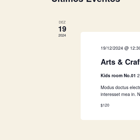
s
a
DEZ
19
e
2024
19/12/2024 @ 12:3
n
Arts & Craf
a
Kids room No.01
2
v
Modus doctus electr
interesset mea in. 
e
$120
g