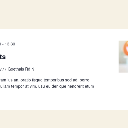
0
-
13:30
ts
777 Goethals Rd N
am ius an, oratio iisque temporibus sed ad, porro
Nullam tempor at vim, usu eu denique hendrerit etum