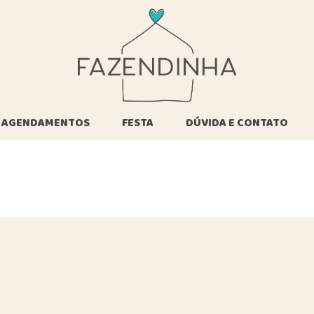
Agende sua Vi
Dia dos Pais
AGENDAMENTOS
FESTA
DÚVIDA E CONTATO
Agende sua Visita
Aniversário na
Entre em contato
Fazendinha
Dia dos Pais
Dúvidas
Festa Corporativa
Frequentes