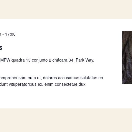
0
-
17:00
s
MPW quadra 13 conjunto 2 chácara 34, Park Way,
comprehensam eum ut, dolores accusamus salutatus ea
idunt vituperatoribus ex, enim consectetue dux