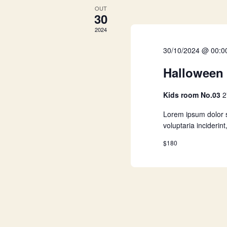
u
OUT
30
2024
a
30/10/2024 @ 00:0
i
Halloween 
s
Kids room No.03
2
Lorem ipsum dolor 
d
voluptaria incideri
$180
e
E
v