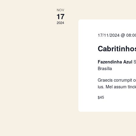
a
ç
NOV
17
2024
ã
17/11/2024 @ 08:0
o
Cabritinho
d
Fazendinha Azul
S
Brasília
e
Graecis corrumpit 
ius. Mel assum tinc
v
$45
i
s