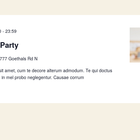
0
-
23:59
Party
777 Goethals Rd N
sit amet, cum te decore alterum admodum. Te qui doctus
nt, in mel probo neglegentur. Causae corrum