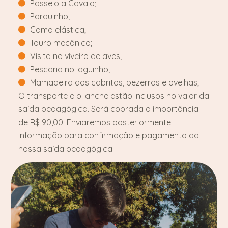
Passeio a Cavalo;
Parquinho;
Cama elástica;
Touro mecânico;
Visita no viveiro de aves;
Pescaria no laguinho;
Mamadeira dos cabritos, bezerros e ovelhas;
O transporte e o lanche estão inclusos no valor da
saída pedagógica. Será cobrada a importância
de R$ 90,00. Enviaremos posteriormente
informação para confirmação e pagamento da
nossa saída pedagógica.